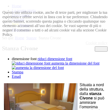
Home
La nostra storia
Questo sito utilizza cookie, anche di terze parti, per migliorare la tua
Dove siamo
esperienza e offrire servizi in linea con le tue preferenze. Chiudendo
Contatti
questo banner, scorrendo questa pagina o cliccando qualunque suo
Promo
elemento acconsenti all’uso dei cookie. Se vuoi saperne di più o
Foto eventi
negare il consenso a tutti o ad alcuni cookie vai alla sezione Cookie
Policy.
Sei qui:
Home
Stanze
Stanza Civone
Cookie policy
Stanza Civone
Chiudi
dimensione font
riduci dimensione font
aumenta la dimensione del font
Stampa
Email
Situata a nord
della struttura,
dalla
stanza
Civone
si può
ammirare
l’omonima