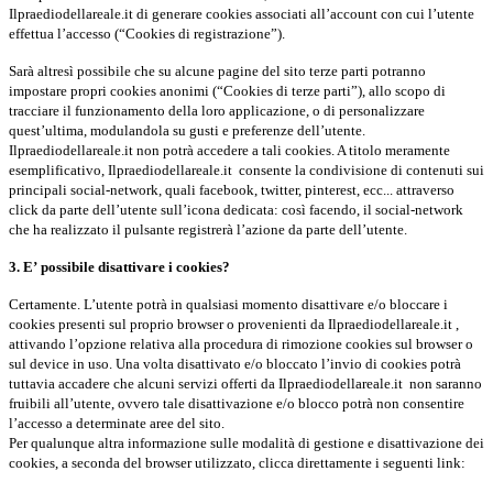
Ilpraediodellareale.it di generare cookies associati all’account con cui l’utente
effettua l’accesso (“Cookies di registrazione”).
Sarà altresì possibile che su alcune pagine del sito terze parti potranno
impostare propri cookies anonimi (“Cookies di terze parti”), allo scopo di
tracciare il funzionamento della loro applicazione, o di personalizzare
quest’ultima, modulandola su gusti e preferenze dell’utente.
Ilpraediodellareale.it non potrà accedere a tali cookies. A titolo meramente
esemplificativo,
Ilpraediodellareale.it
consente la condivisione di contenuti sui
principali social-network, quali facebook, twitter, pinterest, ecc... attraverso
click da parte dell’utente sull’icona dedicata: così facendo, il social-network
che ha realizzato il pulsante registrerà l’azione da parte dell’utente.
3. E
’
possibile disattivare i cookies?
Certamente. L’utente potrà in qualsiasi momento disattivare e/o bloccare i
cookies presenti sul proprio browser o provenienti da
Ilpraediodellareale.it
,
attivando l’opzione relativa alla procedura di rimozione cookies sul browser o
sul device in uso. Una volta disattivato e/o bloccato l’invio di cookies potrà
tuttavia accadere che alcuni servizi offerti da
Ilpraediodellareale.it
non saranno
fruibili all’utente, ovvero tale disattivazione e/o blocco potrà non consentire
l’accesso a determinate aree del sito.
Per qualunque altra informazione sulle modalità di gestione e disattivazione dei
cookies, a seconda del browser utilizzato, clicca direttamente i seguenti link: