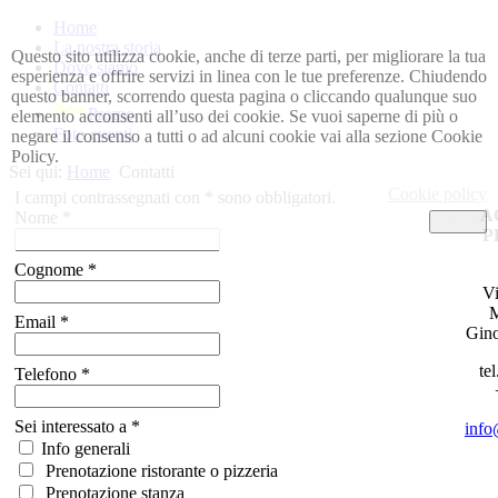
Home
La nostra storia
Questo sito utilizza cookie, anche di terze parti, per migliorare la tua
Dove siamo
esperienza e offrire servizi in linea con le tue preferenze. Chiudendo
Contatti
questo banner, scorrendo questa pagina o cliccando qualunque suo
Promo
elemento acconsenti all’uso dei cookie. Se vuoi saperne di più o
Foto eventi
negare il consenso a tutti o ad alcuni cookie vai alla sezione Cookie
Policy.
Sei qui:
Home
Contatti
Cookie policy
I campi contrassegnati con * sono obbligatori.
A
Nome
*
Chiudi
P
Cognome
*
Vi
M
Email
*
Gino
te
Telefono
*
Sei interessato a
*
info
Info generali
Prenotazione ristorante o pizzeria
Prenotazione stanza