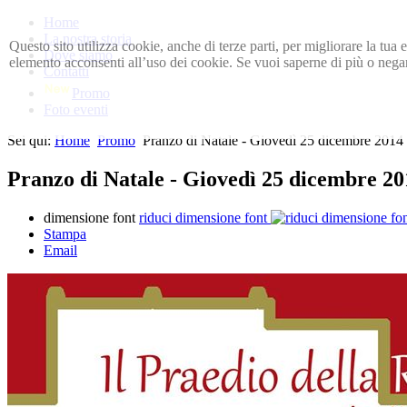
Home
La nostra storia
Questo sito utilizza cookie, anche di terze parti, per migliorare la tu
Dove siamo
elemento acconsenti all’uso dei cookie. Se vuoi saperne di più o negar
Contatti
Promo
Foto eventi
Sei qui:
Home
Promo
Pranzo di Natale - Giovedì 25 dicembre 2014
Pranzo di Natale - Giovedì 25 dicembre 20
dimensione font
riduci dimensione font
Stampa
Email